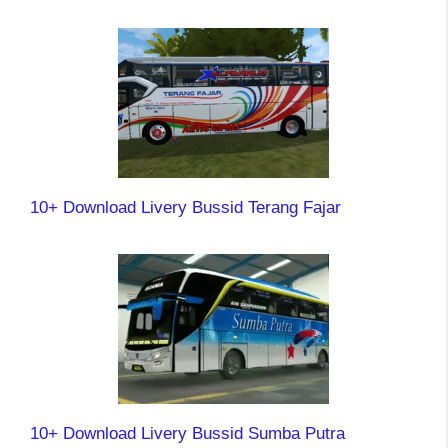
10+ Download Livery Bussid Terang Fajar
10+ Download Livery Bussid Sumba Putra