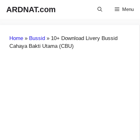
Langsung
ARDNAT.com
Menu
ke
isi
Home
»
Bussid
»
10+ Download Livery Bussid
Cahaya Bakti Utama (CBU)