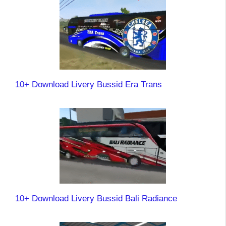
10+ Download Livery Bussid Era Trans
10+ Download Livery Bussid Bali Radiance