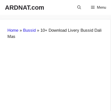
Langsung
ARDNAT.com
Menu
ke
isi
Home
»
Bussid
»
10+ Download Livery Bussid Dali
Mas