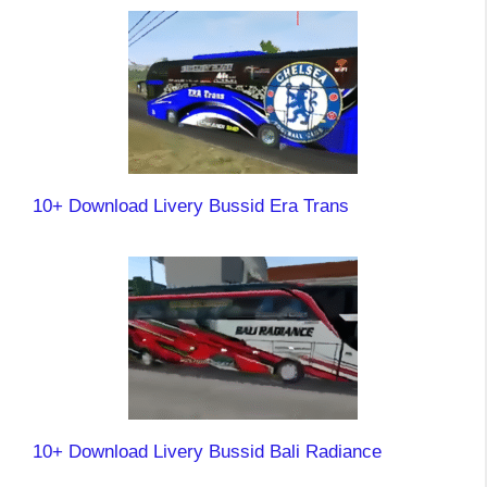
10+ Download Livery Bussid Era Trans
10+ Download Livery Bussid Bali Radiance