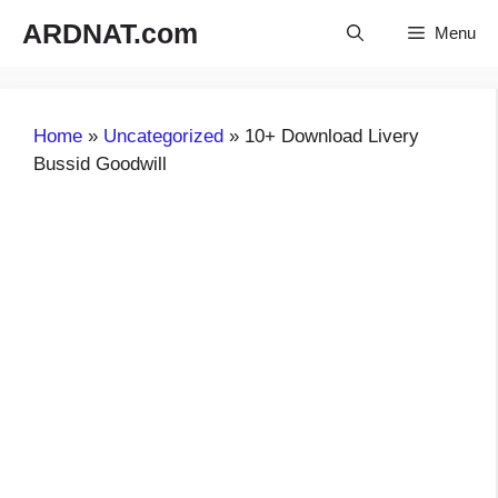
Langsung
ARDNAT.com
Menu
ke
isi
Home
»
Uncategorized
»
10+ Download Livery
Bussid Goodwill