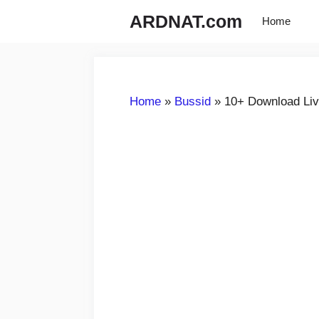
Langsung
ARDNAT.com
Home
ke
isi
Home
»
Bussid
»
10+ Download Liv