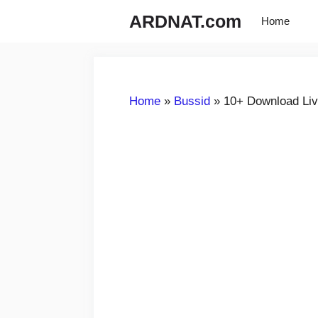
Langsung
ARDNAT.com
Home
ke
isi
Home
»
Bussid
»
10+ Download Liv