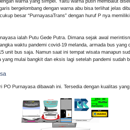
dengan warna yang simpel. Yaitu warna putih membalut disel
 garis bergelombang dengan warna abu bisa terlihat jelas di
an cukup besar “PurnayasaTrans” dengan huruf P nya memiliki
nayasa ialah Putu Gede Putra. Dimana sejak awal merintisn
sangka waktu pandemi covid-19 melanda, armada bus yang d
r 15 unit bus saja. Namun saat ini tempat wisata manapun s
yang mulai bangkit dan eksis lagi setelah pandemi sudah b
asa
ri PO Purnayasa dibawah ini. Tersedia dengan kualitas yang