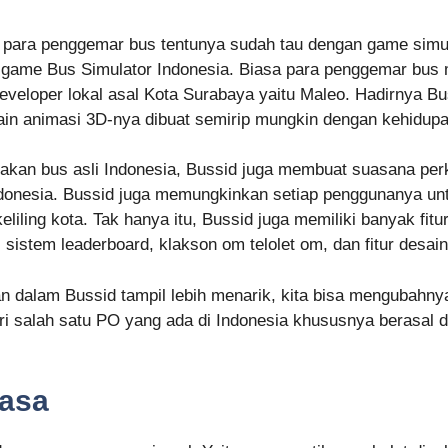
 para penggemar bus tentunya sudah tau dengan game simul
ah game Bus Simulator Indonesia. Biasa para penggemar bu
 developer lokal asal Kota Surabaya yaitu Maleo. Hadirnya
ain animasi 3D-nya dibuat semirip mungkin dengan kehidupa
unakan bus asli Indonesia, Bussid juga membuat suasana pe
ndonesia. Bussid juga memungkinkan setiap penggunanya un
eliling kota. Tak hanya itu, Bussid juga memiliki banyak fit
istem leaderboard, klakson om telolet om, dan fitur desain 
n dalam Bussid tampil lebih menarik, kita bisa mengubahnya
ri salah satu PO yang ada di Indonesia khususnya berasal da
yasa