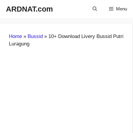
Langsung
ARDNAT.com
Menu
ke
isi
Home
»
Bussid
»
10+ Download Livery Bussid Putri
Luragung