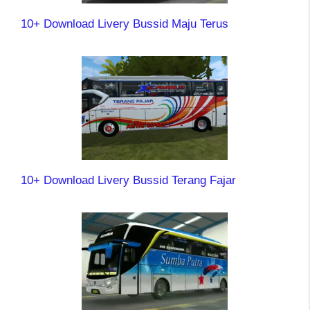
10+ Download Livery Bussid Maju Terus
10+ Download Livery Bussid Terang Fajar