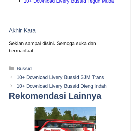
10+ Download Livery Bussid Teguh Muda
Akhir Kata
Sekian sampai disini. Semoga suka dan
bermanfaat.
Kategori
Bussid
10+ Download Livery Bussid SJM Trans
10+ Download Livery Bussid Dieng Indah
Rekomendasi Lainnya