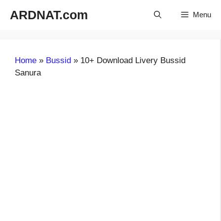
Langsung
ARDNAT.com
Menu
ke
isi
Home
»
Bussid
»
10+ Download Livery Bussid
Sanura