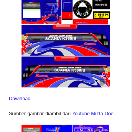
Download
Sumber gambar diambil dari
Youtube Mizta Doel
.