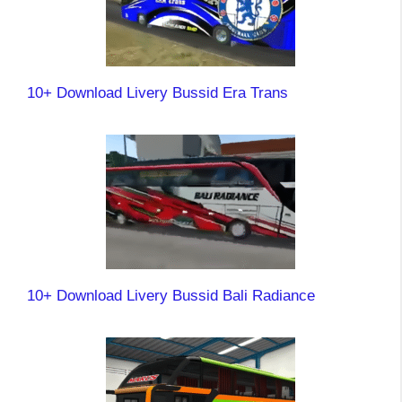
10+ Download Livery Bussid Era Trans
10+ Download Livery Bussid Bali Radiance