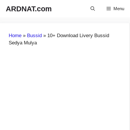
Langsung
ARDNAT.com
Menu
ke
isi
Home
»
Bussid
»
10+ Download Livery Bussid
Sedya Mulya