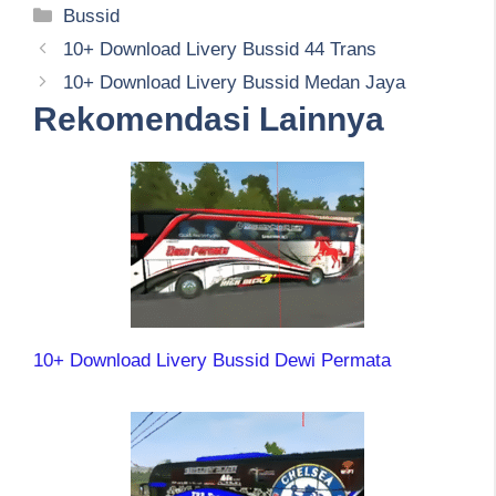
Kategori
Bussid
10+ Download Livery Bussid 44 Trans
10+ Download Livery Bussid Medan Jaya
Rekomendasi Lainnya
10+ Download Livery Bussid Dewi Permata