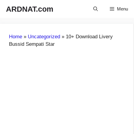
Langsung
ARDNAT.com
Menu
ke
isi
Home
»
Uncategorized
»
10+ Download Livery
Bussid Sempati Star