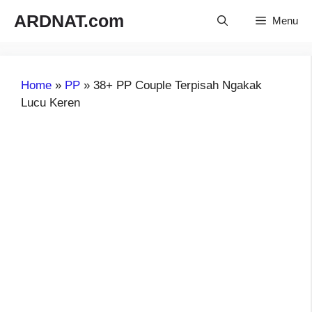
Langsung
ARDNAT.com
Menu
ke
isi
Home
»
PP
»
38+ PP Couple Terpisah Ngakak
Lucu Keren