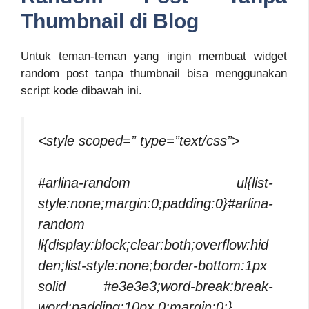
Thumbnail di Blog
Untuk teman-teman yang ingin membuat widget
random post tanpa thumbnail bisa menggunakan
script kode dibawah ini.
<style scoped=” type=”text/css”>
#arlina-random ul{list-
style:none;margin:0;padding:0}#arlina-
random
li{display:block;clear:both;overflow:hid
den;list-style:none;border-bottom:1px
solid #e3e3e3;word-break:break-
word;padding:10px 0;margin:0;}