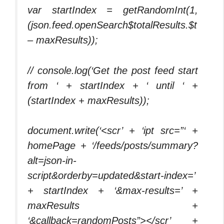
var startIndex = getRandomInt(1,
(json.feed.openSearch$totalResults.$t
– maxResults));
// console.log(‘Get the post feed start
from ‘ + startIndex + ‘ until ‘ +
(startIndex + maxResults));
document.write(‘<scr’ + ‘ipt src=”‘ +
homePage + ‘/feeds/posts/summary?
alt=json-in-
script&orderby=updated&start-index=’
+ startIndex + ‘&max-results=’ +
maxResults +
‘&callback=randomPosts”></scr’ +