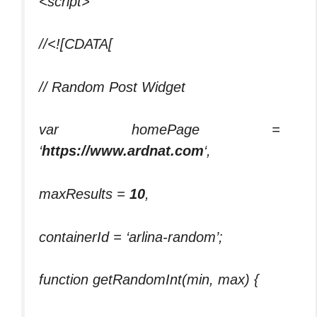
<script>
//<![CDATA[
// Random Post Widget
var homePage =
‘
https://www.ardnat.com
‘,
maxResults =
10
,
containerId = ‘arlina-random’;
function getRandomInt(min, max) {