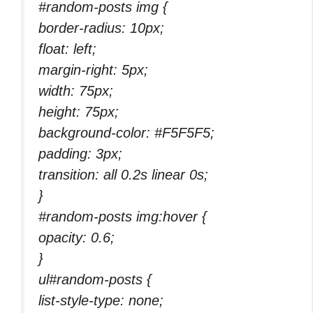
#random-posts img {
border-radius: 10px;
float: left;
margin-right: 5px;
width: 75px;
height: 75px;
background-color: #F5F5F5;
padding: 3px;
transition: all 0.2s linear 0s;
}
#random-posts img:hover {
opacity: 0.6;
}
ul#random-posts {
list-style-type: none;