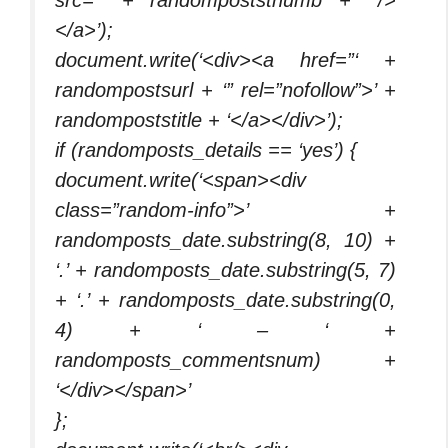
src=”‘ + randompoststhumb + ‘”/>
</a>’);
document.write(‘<div><a href=”‘ +
randompostsurl + ‘” rel=”nofollow”>’ +
randompoststitle + ‘</a></div>’);
if (randomposts_details == ‘yes’) {
document.write(‘<span><div
class=”random-info”>’ +
randomposts_date.substring(8, 10) +
‘.’ + randomposts_date.substring(5, 7)
+ ‘.’ + randomposts_date.substring(0,
4) + ‘ – ‘ +
randomposts_commentsnum) +
‘</div></span>’
};