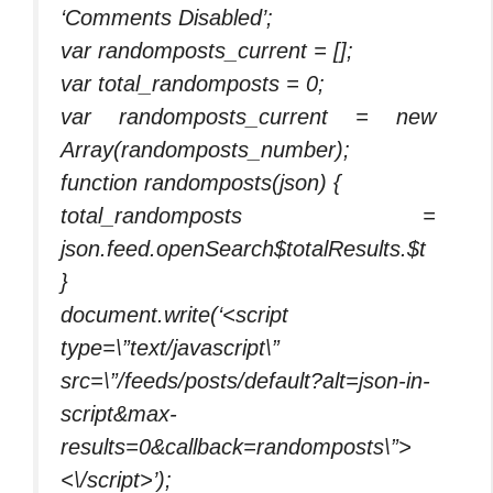
‘Comments Disabled’;
var randomposts_current = [];
var total_randomposts = 0;
var randomposts_current = new
Array(randomposts_number);
function randomposts(json) {
total_randomposts =
json.feed.openSearch$totalResults.$t
}
document.write(‘<script
type=\”text/javascript\”
src=\”/feeds/posts/default?alt=json-in-
script&max-
results=0&callback=randomposts\”>
<\/script>’);