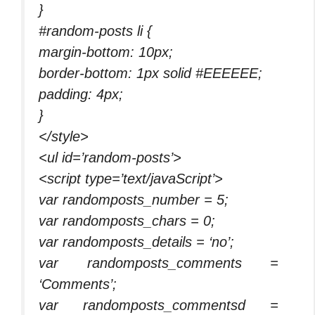
}
#random-posts li {
margin-bottom: 10px;
border-bottom: 1px solid #EEEEEE;
padding: 4px;
}
</style>
<ul id=’random-posts’>
<script type=’text/javaScript’>
var randomposts_number = 5;
var randomposts_chars = 0;
var randomposts_details = ‘no’;
var randomposts_comments =
‘Comments’;
var randomposts_commentsd =