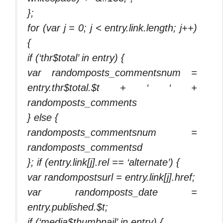
};
for (var j = 0; j < entry.link.length; j++)
{
if (‘thr$total’ in entry) {
var randomposts_commentsnum =
entry.thr$total.$t + ‘ ‘ +
randomposts_comments
} else {
randomposts_commentsnum =
randomposts_commentsd
}; if (entry.link[j].rel == ‘alternate’) {
var randompostsurl = entry.link[j].href;
var randomposts_date =
entry.published.$t;
if (‘media$thumbnail’ in entry) {