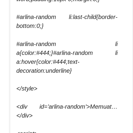
#arlina-random li:last-child{border-
bottom:0;}
#arlina-random li
a{color:#444;}#arlina-random li
a:hover{color:#444;text-
decoration:underline}
</style>
<div id=’arlina-random’>Memuat…
</div>