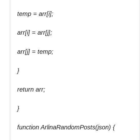
temp = arr[i];
arr[i] = arr[j];
arr[j] = temp;
}
return arr;
}
function ArlinaRandomPosts(json) {