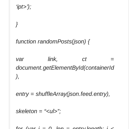
‘ipt>’);
}
function randomPosts(json) {
var link, ct =
document.getElementById(containerId
),
entry = shuffleArray(json.feed.entry),
skeleton = “<ul>”;
for (var i = 0, len = entry.length; i <