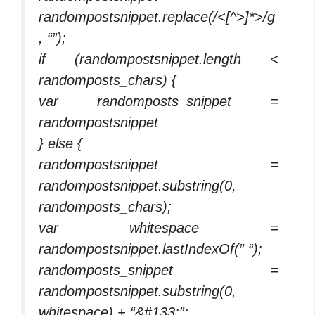
randompostsnippet.replace(/<[^>]*>/g
, “”);
if (randompostsnippet.length <
randomposts_chars) {
var randomposts_snippet =
randompostsnippet
} else {
randompostsnippet =
randompostsnippet.substring(0,
randomposts_chars);
var whitespace =
randompostsnippet.lastIndexOf(” “);
randomposts_snippet =
randompostsnippet.substring(0,
whitespace) + “&#133;”;