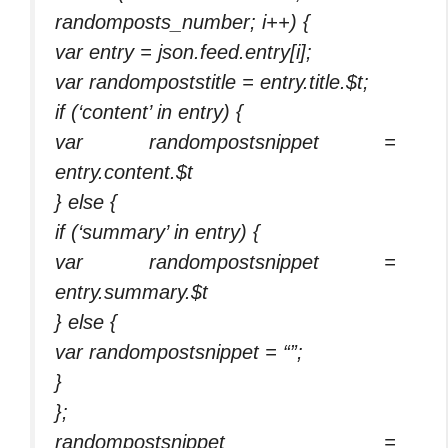
randomposts_number; i++) {
var entry = json.feed.entry[i];
var randompoststitle = entry.title.$t;
if (‘content’ in entry) {
var randompostsnippet =
entry.content.$t
} else {
if (‘summary’ in entry) {
var randompostsnippet =
entry.summary.$t
} else {
var randompostsnippet = “”;
}
};
randompostsnippet =