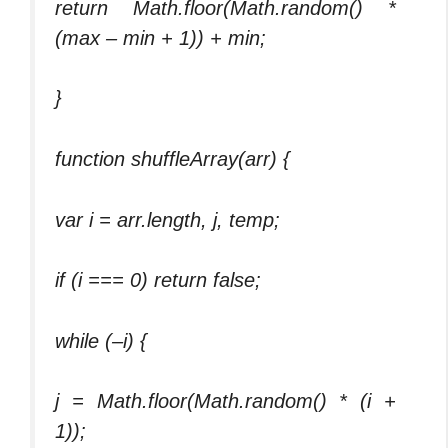
return Math.floor(Math.random() *
(max – min + 1)) + min;
}
function shuffleArray(arr) {
var i = arr.length, j, temp;
if (i === 0) return false;
while (–i) {
j = Math.floor(Math.random() * (i +
1));