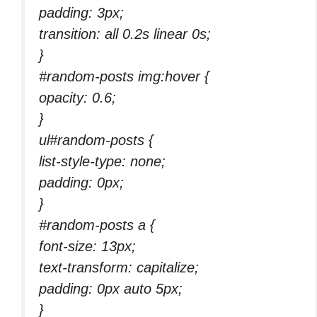
padding: 3px;
transition: all 0.2s linear 0s;
}
#random-posts img:hover {
opacity: 0.6;
}
ul#random-posts {
list-style-type: none;
padding: 0px;
}
#random-posts a {
font-size: 13px;
text-transform: capitalize;
padding: 0px auto 5px;
}