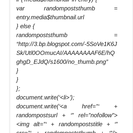
var randompoststhumb =
entry.media$thumbnail.url
} else {
randompoststhumb =
“http://3.bp.blogspot.com/-5SoVe1K6J
Sk/Utl0OOmucAI/AAAAAAAAF6E/hQ
ghgD_EJdQ/s1600/no_thumb.png”
}
}
};
document.write(‘<li>’);
document.write(‘<a href=”‘ +
randompostsurl + ‘” rel=”nofollow”>
<img alt=”‘ + randompoststitle + ‘”