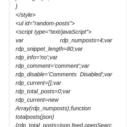
}
</style>
<ul id=”random-posts”>
<script type=”text/javaScript”>
var rdp_numposts=4;var
rdp_snippet_length=80;var
rdp_info=’no’;var
rdp_comment=’comment’;var
rdp_disable=’Comments Disabled’;var
rdp_current=[];var
rdp_total_posts=0;var
rdp_current=new
Array(rdp_numposts);function
totalposts(json)
{rdp_total_posts=json.feed.openSearc