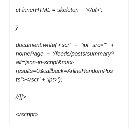
ct.innerHTML = skeleton + ‘</ul>’;
}
document.write(‘<scr’ + ‘ipt src=”‘ +
homePage + ‘/feeds/posts/summary?
alt=json-in-script&max-
results=0&callback=ArlinaRandomPos
ts”></scr’ + ‘ipt>’);
//]]>
</script>