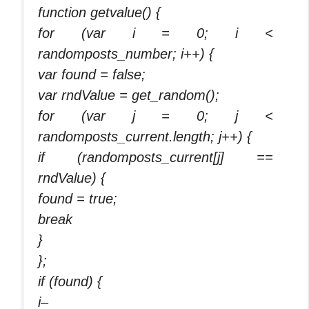
function getvalue() {
for (var i = 0; i <
randomposts_number; i++) {
var found = false;
var rndValue = get_random();
for (var j = 0; j <
randomposts_current.length; j++) {
if (randomposts_current[j] ==
rndValue) {
found = true;
break
}
};
if (found) {
i–