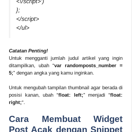
<\/script>’)
};
</script>
</ul>
Catatan Penting!
Untuk mengganti jumlah judul artikel yang ingin
ditampilkan, ubah “
var randomposts_number =
5;
” dengan angka yang kamu inginkan.
Untuk mengubah tampilan thumbnail agar berada di
posisi kanan, ubah “
float: left;
” menjadi “
float:
right;
“.
Cara Membuat Widget
Post Acak dengan Snippet