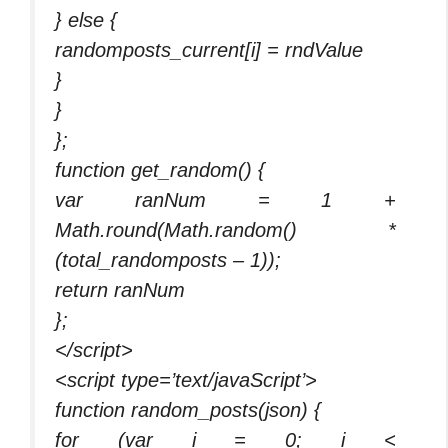
} else {
randomposts_current[i] = rndValue
}
}
};
function get_random() {
var ranNum = 1 +
Math.round(Math.random() *
(total_randomposts – 1));
return ranNum
};
</script>
<script type=’text/javaScript’>
function random_posts(json) {
for (var i = 0; i <