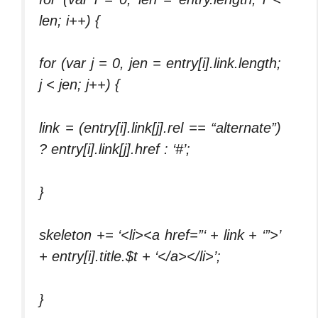
len; i++) {
for (var j = 0, jen = entry[i].link.length;
j < jen; j++) {
link = (entry[i].link[j].rel == “alternate”)
? entry[i].link[j].href : ‘#’;
}
skeleton += ‘<li><a href=”‘ + link + ‘”>’
+ entry[i].title.$t + ‘</a></li>’;
}