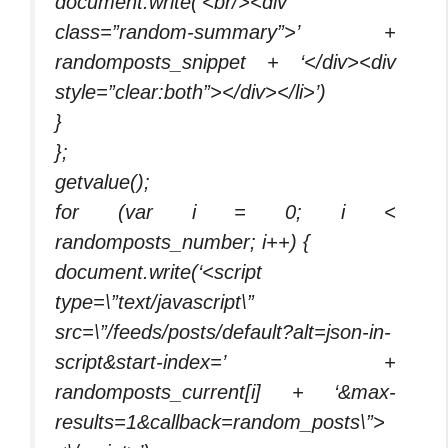
document.write(‘<br/><div
class=”random-summary”>’ +
randomposts_snippet + ‘</div><div
style=”clear:both”></div></li>’)
}
};
getvalue();
for (var i = 0; i <
randomposts_number; i++) {
document.write(‘<script
type=\”text/javascript\”
src=\”/feeds/posts/default?alt=json-in-
script&start-index=’ +
randomposts_current[i] + ‘&max-
results=1&callback=random_posts\”>