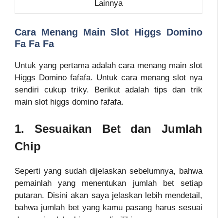
Lainnya
Cara Menang Main Slot Higgs Domino
Fa Fa Fa
Untuk yang pertama adalah cara menang main slot
Higgs Domino fafafa. Untuk cara menang slot nya
sendiri cukup triky. Berikut adalah tips dan trik
main slot higgs domino fafafa.
1. Sesuaikan Bet dan Jumlah
Chip
Seperti yang sudah dijelaskan sebelumnya, bahwa
pemainlah yang menentukan jumlah bet setiap
putaran. Disini akan saya jelaskan lebih mendetail,
bahwa jumlah bet yang kamu pasang harus sesuai