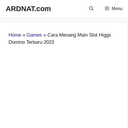
Langsung
ARDNAT.com
Menu
ke
isi
Home
»
Games
»
Cara Menang Main Slot Higgs
Domino Terbaru 2023