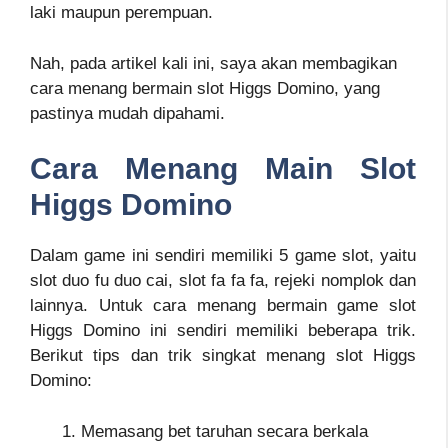
laki maupun perempuan.
Nah, pada artikel kali ini, saya akan membagikan
cara menang bermain slot Higgs Domino, yang
pastinya mudah dipahami.
Cara Menang Main Slot
Higgs Domino
Dalam game ini sendiri memiliki 5 game slot, yaitu
slot duo fu duo cai, slot fa fa fa, rejeki nomplok dan
lainnya. Untuk cara menang bermain game slot
Higgs Domino ini sendiri memiliki beberapa trik.
Berikut tips dan trik singkat menang slot Higgs
Domino:
Memasang bet taruhan secara berkala