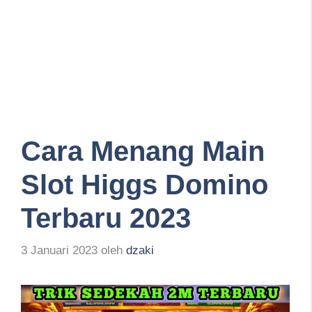
Cara Menang Main
Slot Higgs Domino
Terbaru 2023
3 Januari 2023
oleh
dzaki