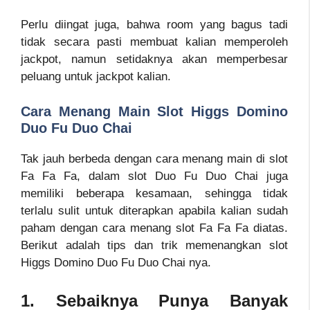
Perlu diingat juga, bahwa room yang bagus tadi
tidak secara pasti membuat kalian memperoleh
jackpot, namun setidaknya akan memperbesar
peluang untuk jackpot kalian.
Cara Menang Main Slot Higgs Domino
Duo Fu Duo Chai
Tak jauh berbeda dengan cara menang main di slot
Fa Fa Fa, dalam slot Duo Fu Duo Chai juga
memiliki beberapa kesamaan, sehingga tidak
terlalu sulit untuk diterapkan apabila kalian sudah
paham dengan cara menang slot Fa Fa Fa diatas.
Berikut adalah tips dan trik memenangkan slot
Higgs Domino Duo Fu Duo Chai nya.
1. Sebaiknya Punya Banyak