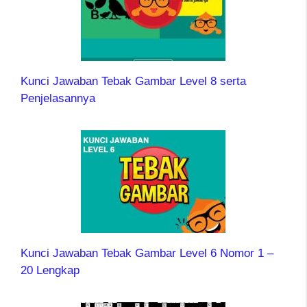
Kunci Jawaban Tebak Gambar Level 8 serta
Penjelasannya
Kunci Jawaban Tebak Gambar Level 6 Nomor 1 –
20 Lengkap