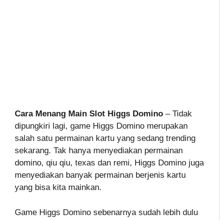
Cara Menang Main Slot Higgs Domino
– Tidak
dipungkiri lagi, game Higgs Domino merupakan
salah satu permainan kartu yang sedang trending
sekarang. Tak hanya menyediakan permainan
domino, qiu qiu, texas dan remi, Higgs Domino juga
menyediakan banyak permainan berjenis kartu
yang bisa kita mainkan.
Game Higgs Domino sebenarnya sudah lebih dulu