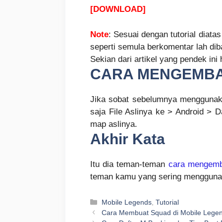
[DOWNLOAD]
Note
: Sesuai dengan tutorial diat
seperti semula berkomentar lah dib
Sekian dari artikel yang pendek in
CARA MENGEMBAL
Jika sobat sebelumnya menggunaka
saja File Aslinya ke > Android > D
map aslinya.
Akhir Kata
Itu dia teman-teman
cara mengemb
teman kamu yang sering menggunaka
Kategori
Mobile Legends
,
Tutorial
Cara Membuat Squad di Mobile Legen