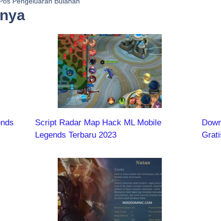
 Pos Pengeluaran Bulanan
nnya
ends
Script Radar Map Hack ML Mobile
Down
Legends Terbaru 2023
Grati