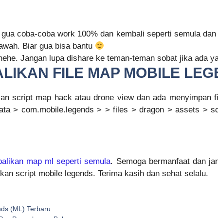
as gua coba-coba work 100% dan kembali seperti semula dan
awah. Biar gua bisa bantu
i hehe. Jangan lupa dishare ke teman-teman sobat jika ada y
IKAN FILE MAP MOBILE LEG
n script map hack atau drone view dan ada menyimpan fi
ata > com.mobile.legends > > files > dragon > assets > sc
alikan map ml seperti semula
. Semoga bermanfaat dan jan
n script mobile legends. Terima kasih dan sehat selalu.
ds (ML) Terbaru