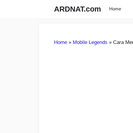
Langsung
ARDNAT.com
Home
ke
isi
Home
»
Mobile Legends
»
Cara Me