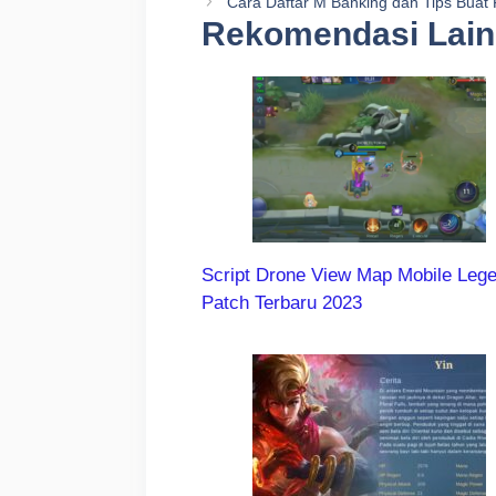
Cara Daftar M Banking dan Tips Buat
Rekomendasi Lai
Script Drone View Map Mobile Leg
Patch Terbaru 2023