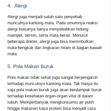
4. Alergi
Alergi juga menjadi salah satu penyebab
munculnya kantong mata. Pada umumnya reaksi
alergi biasanya hanya menyebabkan hidung
mampet, bersin, serta mata berair. Menurut
beberapa dokter, alergi juga bisa menimbulkan
mata bengkak dan lingkaran hitam di bagian bawah
mata.
5. Pola Makan Buruk
Pola makan tidak sehat juga sangat berpengaruh
terhadap munculnya kantong mata. Tak hanya itu
saja pola makan buruk juga akan berdampak buruk
terhadap kesehatan organ-organ vital di dalam
tubuh. Memperbanyak mengkonsumsi air putih
hingga makanan kaya protein bisa menjadi cara