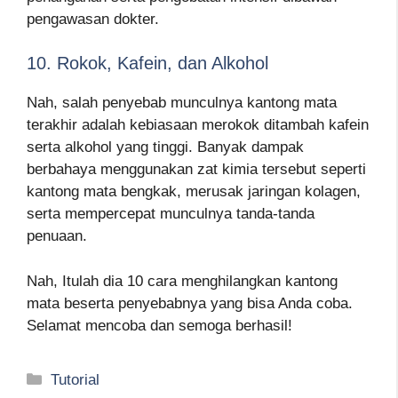
pengawasan dokter.
10. Rokok, Kafein, dan Alkohol
Nah, salah penyebab munculnya kantong mata
terakhir adalah kebiasaan merokok ditambah kafein
serta alkohol yang tinggi. Banyak dampak
berbahaya menggunakan zat kimia tersebut seperti
kantong mata bengkak, merusak jaringan kolagen,
serta mempercepat munculnya tanda-tanda
penuaan.
Nah, Itulah dia 10 cara menghilangkan kantong
mata beserta penyebabnya yang bisa Anda coba.
Selamat mencoba dan semoga berhasil!
Kategori
Tutorial