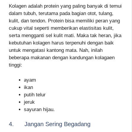
Kolagen adalah protein yang paling banyak di temui
dalam tubuh, terutama pada bagian otot, tulang,
kulit, dan tendon. Protein bisa memiliki peran yang
cukup vital seperti memberikan elastisitas kulit,
serta mengganti sel kulit mati. Maka tak heran, jika
kebutuhan kolagen harus terpenuhi dengan baik
untuk mengatasi kantong mata. Nah, inilah
beberapa makanan dengan kandungan kolagaen
tinggi:
ayam
ikan
putih telur
jeruk
sayuran hijau.
4. Jangan Sering Begadang