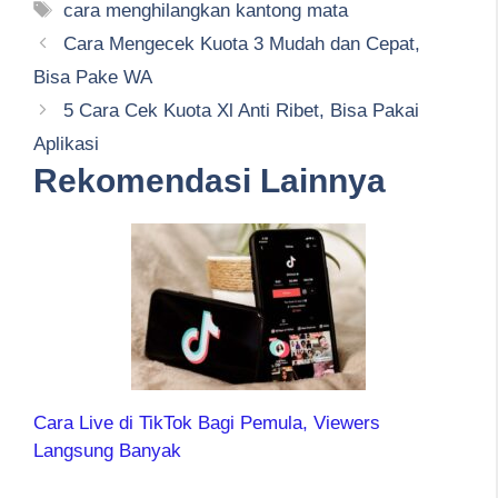
Tag
cara menghilangkan kantong mata
Cara Mengecek Kuota 3 Mudah dan Cepat,
Bisa Pake WA
5 Cara Cek Kuota Xl Anti Ribet, Bisa Pakai
Aplikasi
Rekomendasi Lainnya
Cara Live di TikTok Bagi Pemula, Viewers
Langsung Banyak