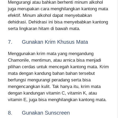
Mengurangi atau bahkan berhenti minum alkohol
juga merupakan cara menghilangkan kantong mata
efektif. Minum alkohol dapat menyebabkan
dehidrasi. Dehidrasi ini bisa menyebabkan kantong
serta lingkaran hitam di bawah mata.
7. Gunakan Krim Khusus Mata
Menggunakan krim mata yang mengandung
Chamonile, mentimun, atau arnica bisa menjadi
pilihan cerdas untuk mencegah kantong mata. Krim
mata dengan kandung bahan bahan tersebut
berfungsi mengurangi peradang serta bisa
mengencangkan kulit. Tak hanya itu, krim mata
dengan kandungan vitamin C, vitamin K, atau
vitamin E, juga bisa menghilangkan kantong mata.
8. Gunakan Sunscreen