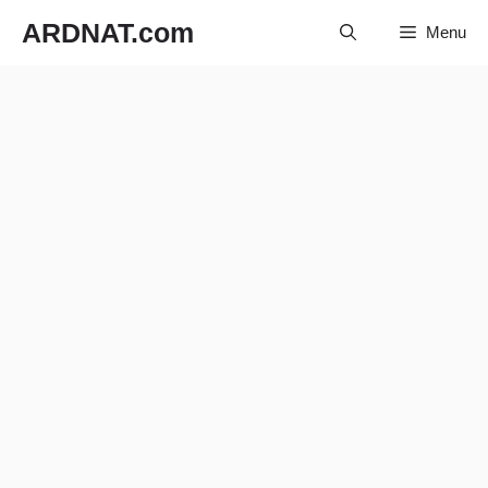
Langsung
ARDNAT.com
Menu
ke
isi