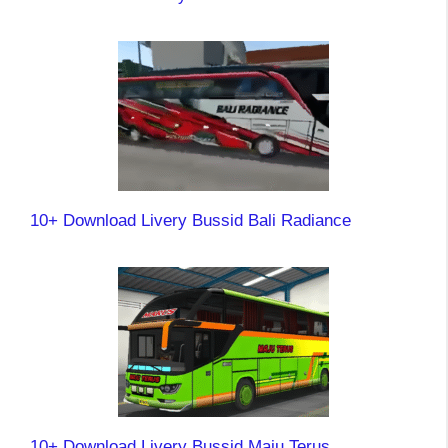
10+ Download Livery Bussid Bali Radiance
10+ Download Livery Bussid Maju Terus