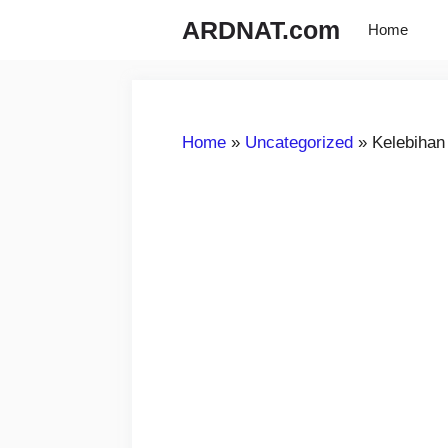
Langsung
ARDNAT.com
Home
ke
isi
Home
»
Uncategorized
»
Kelebihan