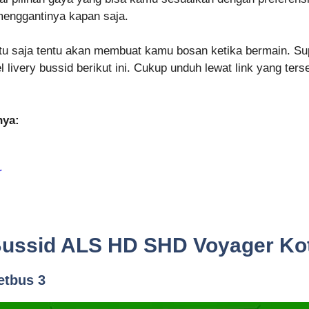
 menggantinya kapan saja.
tu saja tentu akan membuat kamu bosan ketika bermain. Su
 livery bussid berikut ini. Cukup unduh lewat link yang te
nya:
r
ussid ALS HD SHD Voyager Kot
etbus 3