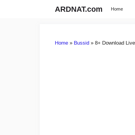
Langsung
ARDNAT.com
Home
ke
isi
Home
»
Bussid
»
8+ Download Live