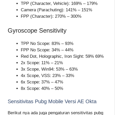
TPP (Character, Vehicle): 169% – 179%
Camera (Parachuting): 141% – 151%
FPP (Character): 270% – 300%
Gyroscope Sensitivity
TPP No Scope: 83% – 93%
FPP No Scope: 34% – 44%
Red Dot, Holographic, Iron Sight: 59% 69%
2x Scope: 11% – 21%
3x Scope, Win94: 53% – 63%
4x Scope, VSS: 23% – 33%
6x Scope: 37% – 47%
8x Scope: 40% – 50%
Sensitivitas Pubg Mobile Versi AE Okta
Berikut nya ada juga pengaturan sensitivitas pubg