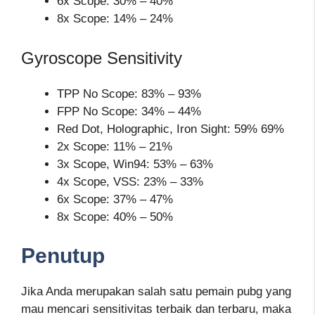
6x Scope: 30% – 40%
8x Scope: 14% – 24%
Gyroscope Sensitivity
TPP No Scope: 83% – 93%
FPP No Scope: 34% – 44%
Red Dot, Holographic, Iron Sight: 59% 69%
2x Scope: 11% – 21%
3x Scope, Win94: 53% – 63%
4x Scope, VSS: 23% – 33%
6x Scope: 37% – 47%
8x Scope: 40% – 50%
Penutup
Jika Anda merupakan salah satu pemain pubg yang
mau mencari sensitivitas terbaik dan terbaru, maka