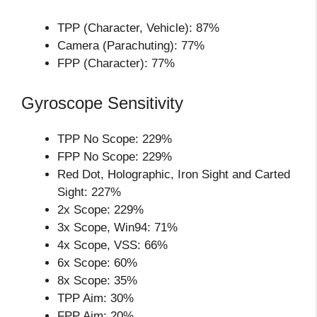
TPP (Character, Vehicle): 87%
Camera (Parachuting): 77%
FPP (Character): 77%
Gyroscope Sensitivity
TPP No Scope: 229%
FPP No Scope: 229%
Red Dot, Holographic, Iron Sight and Carted
Sight: 227%
2x Scope: 229%
3x Scope, Win94: 71%
4x Scope, VSS: 66%
6x Scope: 60%
8x Scope: 35%
TPP Aim: 30%
FPP Aim: 20%