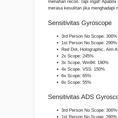
menahan recoil. Tapi ingat! Apabil
merasa kesulitan jika menghadapi ma
Sensitivitas Gyroscope
3rd Person No Scope: 300%
1st Person No Scope: 290%
Red Dot, Holographic, Aim A
2x Scope: 245%
3x Scope, Win94: 190%
4x Scope. VSS: 150%
6x Scope: 65%
8x Scope: 55%
Sensitivitas ADS Gyrosc
3rd Person No Scope: 300%
1st Person No Scope: 290%