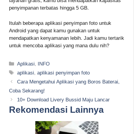
layanan gratis, kamu bisa mendapatkan kapasitas
penyimpanan terbatas hingga 5 GB.
Itulah beberapa aplikasi penyimpan foto untuk
Android yang dapat kamu gunakan untuk
mendapatkan kenyamanan lebih. Jadi kamu tertarik
untuk mencoba aplikasi yang mana dulu nih?
Kategori
Aplikasi
,
INFO
Tag
aplikasi
,
aplikasi penyimpan foto
Cara Mengetahui Aplikasi yang Boros Baterai,
Coba Sekarang!
10+ Download Livery Bussid Maju Lancar
Rekomendasi Lainnya