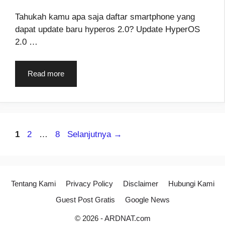
Tahukah kamu apa saja daftar smartphone yang
dapat update baru hyperos 2.0? Update HyperOS
2.0 …
Read more
Halaman
Halaman
Halaman
1
2
…
8
Selanjutnya
→
Tentang Kami
Privacy Policy
Disclaimer
Hubungi Kami
Guest Post Gratis
Google News
© 2026 -
ARDNAT.com