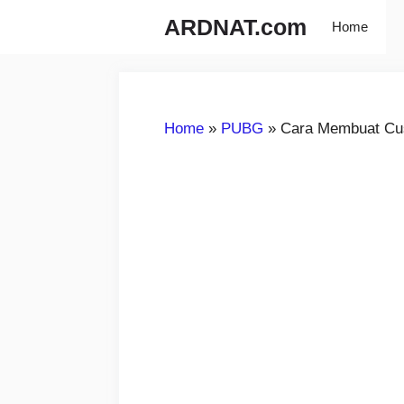
Langsung
ARDNAT.com
Home
ke
isi
Home
»
PUBG
»
Cara Membuat Cu