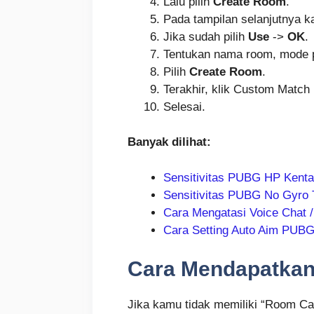
Lalu pilih
Create Room
.
Pada tampilan selanjutnya 
Jika sudah pilih
Use
->
OK
.
Tentukan nama room, mode p
Pilih
Create Room
.
Terakhir, klik Custom Matc
Selesai.
Banyak dilihat:
Sensitivitas PUBG HP Kent
Sensitivitas PUBG No Gyro 
Cara Mengatasi Voice Chat /
Cara Setting Auto Aim PUBG
Cara Mendapatkan
Jika kamu tidak memiliki “Room Ca