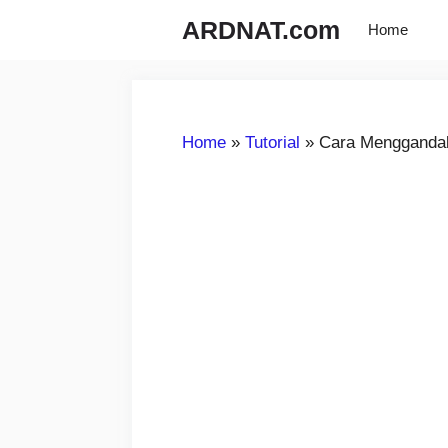
Langsung
ARDNAT.com
Home
ke
isi
Home
»
Tutorial
»
Cara Mengganda