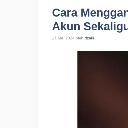
Cara Mengga
Akun Sekalig
17 Mei 2024
oleh
dzaki