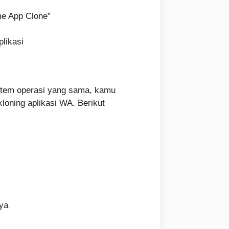
me App Clone”
plikasi
stem operasi yang sama, kamu
oning aplikasi WA. Berikut
nya