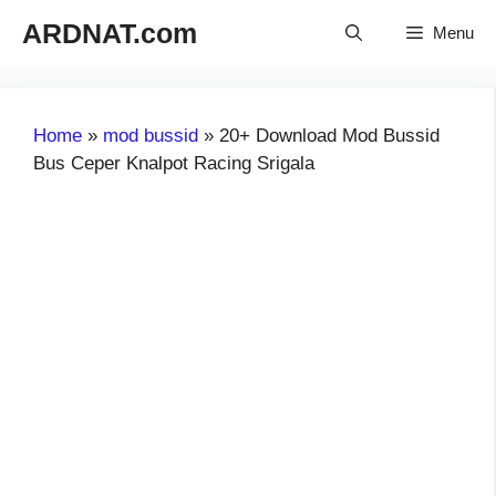
Langsung
ARDNAT.com
Menu
ke
isi
Home
»
mod bussid
»
20+ Download Mod Bussid
Bus Ceper Knalpot Racing Srigala