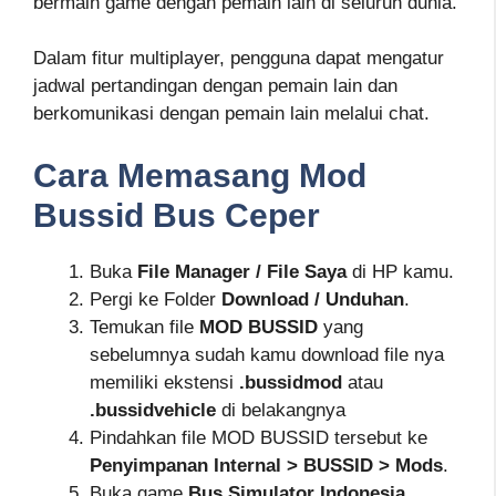
bermain game dengan pemain lain di seluruh dunia.
Dalam fitur multiplayer, pengguna dapat mengatur
jadwal pertandingan dengan pemain lain dan
berkomunikasi dengan pemain lain melalui chat.
Cara Memasang Mod
Bussid Bus Ceper
Buka
File Manager / File Saya
di HP kamu.
Pergi ke Folder
Download / Unduhan
.
Temukan file
MOD BUSSID
yang
sebelumnya sudah kamu download file nya
memiliki ekstensi
.bussidmod
atau
.bussidvehicle
di belakangnya
Pindahkan file MOD BUSSID tersebut ke
Penyimpanan Internal > BUSSID > Mods
.
Buka game
Bus Simulator Indonesia
.