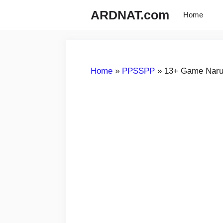
Langsung
ARDNAT.com
Home
ke
isi
Home
»
PPSSPP
»
13+ Game Naru