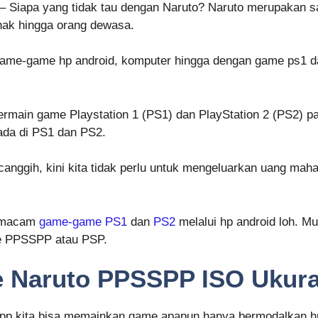
– Siapa yang tidak tau dengan Naruto? Naruto merupakan s
anak hingga orang dewasa.
game-game hp android, komputer hingga dengan game ps1 d
rmain game Playstation 1 (PS1) dan PlayStation 2 (PS2) pas
da di PS1 dan PS2.
nggih, kini kita tidak perlu untuk mengeluarkan uang mah
i macam
game-game PS1
dan
PS2
melalui hp android loh. M
me PPSSPP atau PSP.
Naruto PPSSPP ISO Ukura
pp kita bisa memainkan game apapun hanya bermodalkan hp an