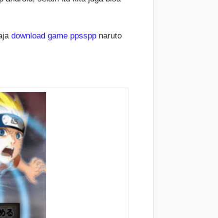
aja
download game ppsspp
naruto