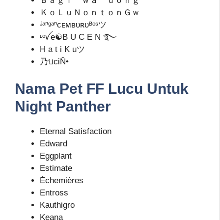
Ｂａｇｉ＇ｗａ＇ｄｏｎｇ
ＫｏＬｕＮｏｎｔｏｎＧｗ
ᴶᵃⁿᵍᵃⁿᴄᴇᴍʙᴜʀᴜᴮᵒˢツ
ᶫᵒꪜe☯B U C E N ࿐
H a t i K uツ
乃บcᎥŇ•
Nama Pet FF Lucu Untuk
Night Panther
Eternal Satisfaction
Edward
Eggplant
Estimate
Échemières
Entross
Kauthigro
Keana