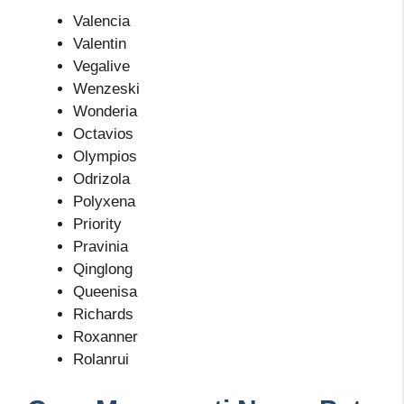
Valencia
Valentin
Vegalive
Wenzeski
Wonderia
Octavios
Olympios
Odrizola
Polyxena
Priority
Pravinia
Qinglong
Queenisa
Richards
Roxanner
Rolanrui