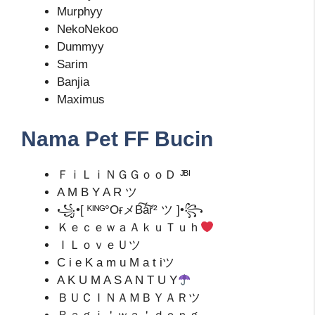
Murphyy
NekoNekoo
Dummyy
Sarim
Banjia
Maximus
Nama Pet FF Bucin
ＦｉＬｉＮＧＧｏｏＤ ᴶᴮᴵ
A M B Y A R ツ
꧁•[ ᴷᴵᴺᴳ°OғメB͠a͠r² ツ ]•꧂
ＫｅｃｅｗａＡｋｕＴｕｈ
ＩＬｏｖｅＵツ
C i e K a m u M a t iツ
A K U M A S A N T U Y
ＢＵＣＩＮＡＭＢＹＡＲツ