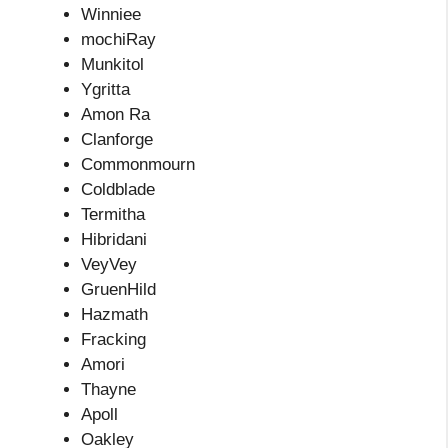
Winniee
mochiRay
Munkitol
Ygritta
Amon Ra
Clanforge
Commonmourn
Coldblade
Termitha
Hibridani
VeyVey
GruenHild
Hazmath
Fracking
Amori
Thayne
Apoll
Oakley