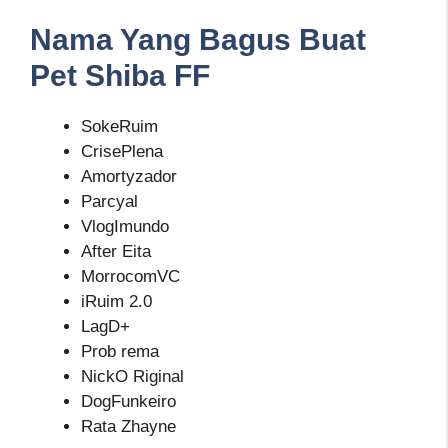
Nama Yang Bagus Buat
Pet Shiba FF
SokeRuim
CrisePlena
Amortyzador
Parcyal
VlogImundo
After Eita
MorrocomVC
iRuim 2.0
LagD+
Prob rema
NickO Riginal
DogFunkeiro
Rata Zhayne