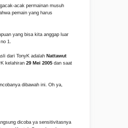
engacak-acak permainan musuh
 bahwa pemain yang harus
uan yang bisa kita anggap luar
 no 1.
sli dari TonyK adalah
Nattawut
yK kelahiran
29 Mei 2005
dan saat
ncobanya dibawah ini. Oh ya,
angsung dicoba ya sensitivitasnya