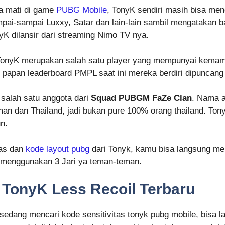
a mati di game
PUBG Mobile
, TonyK sendiri masih bisa m
ampai-sampai Luxxy, Satar dan lain-lain sambil mengatakan
yK dilansir dari streaming Nimo TV nya.
onyK merupakan salah satu player yang mempunyai kemamp
 di papan leaderboard PMPL saat ini mereka berdiri dipuncang
salah satu anggota dari
Squad PUBGM FaZe Clan
. Nama a
n dan Thailand, jadi bukan pure 100% orang thailand. Ton
un.
tas dan
kode layout pubg
dari Tonyk, kamu bisa langsung me
a menggunakan 3 Jari ya teman-teman.
 TonyK Less Recoil Terbaru
edang mencari kode sensitivitas tonyk pubg mobile, bisa l