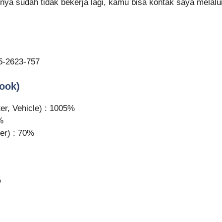
asnya sudah tidak bekerja lagi, kamu bisa kontak saya mela
5-2623-757
Look)
r, Vehicle) : 1005%
%
er) : 70%
%