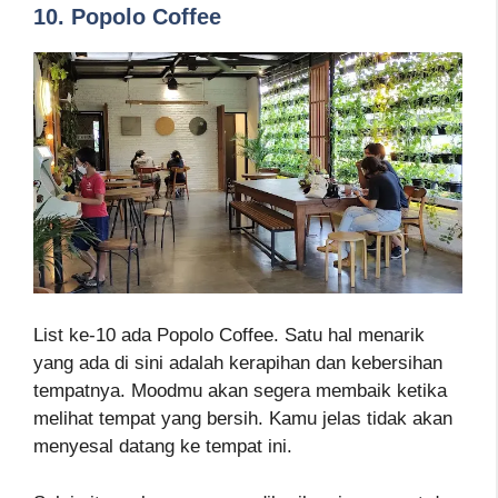
10. Popolo Coffee
List ke-10 ada Popolo Coffee. Satu hal menarik
yang ada di sini adalah kerapihan dan kebersihan
tempatnya. Moodmu akan segera membaik ketika
melihat tempat yang bersih. Kamu jelas tidak akan
menyesal datang ke tempat ini.