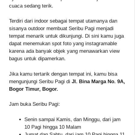
cuaca sedang terik.
Terdiri dari indoor sebagai tempat utamanya dan
sisanya outdoor membuat Seribu Pagi menjadi
tempat menarik untuk dikunjungi. Di sini kamu juga
dapat menemukan spot foto yang instagramable
karena ada banyak objek yang menawarkan view
bagus untuk dipamerkan.
Jika kamu tertarik dengan tempat ini, kamu bisa
mengunjungi Seribu Pagi di
Jl. Bina Marga No. 9A,
Bogor Timur, Bogor.
Jam buka Seribu Pagi:
Senin sampai Kamis, dan Minggu, dari jam
10 Pagi hingga 10 Malam
Jumat dan Sabtu, dari jam 10 Pagi hingga 11