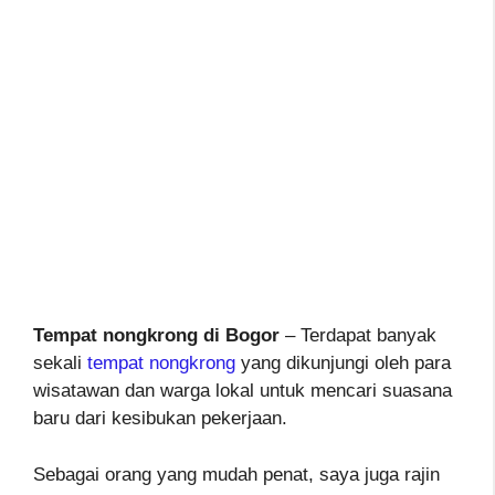
Tempat nongkrong di Bogor
– Terdapat banyak
sekali
tempat nongkrong
yang dikunjungi oleh para
wisatawan dan warga lokal untuk mencari suasana
baru dari kesibukan pekerjaan.
Sebagai orang yang mudah penat, saya juga rajin